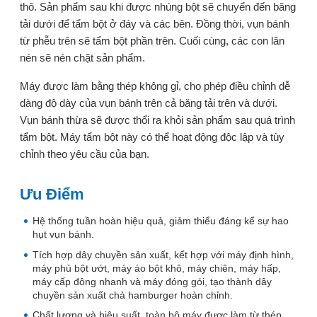
thô. Sản phẩm sau khi được nhúng bột sẽ chuyển đến băng
tải dưới để tẩm bột ở đáy và các bên. Đồng thời, vụn bánh
từ phễu trên sẽ tẩm bột phần trên. Cuối cùng, các con lăn
nén sẽ nén chặt sản phẩm.
Máy được làm bằng thép không gỉ, cho phép điều chỉnh dễ
dàng độ dày của vụn bánh trên cả băng tải trên và dưới.
Vụn bánh thừa sẽ được thổi ra khỏi sản phẩm sau quá trình
tẩm bột. Máy tẩm bột này có thể hoạt động độc lập và tùy
chỉnh theo yêu cầu của bạn.
Ưu Điểm
Hệ thống tuần hoàn hiệu quả, giảm thiểu đáng kể sự hao
hụt vụn bánh.
Tích hợp dây chuyền sản xuất, kết hợp với máy định hình,
máy phủ bột ướt, máy áo bột khô, máy chiên, máy hấp,
máy cấp đông nhanh và máy đóng gói, tạo thành dây
chuyền sản xuất chả hamburger hoàn chỉnh.
Chất lượng và hiệu suất, toàn bộ máy được làm từ thép